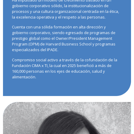
gobierno corporativo sólido, la institucionalización de
procesos y una cultura organizacional centrada en la ética,
la excelencia operativa y el respeto a las personas.
Cuenta con una sólida formación en alta dirección y
gobierno corporativo, siendo egresado de programas de
prestigio global como el Owner/President Management
Program (OPM) de Harvard Business School y programas
especializados del IPADE.
Compromiso social activo a través de la cofundación de la
Fundación CIMA x TI, la cual en 2025 benefició a más de
160,000 personas en los ejes de educación, salud y
alimentación.