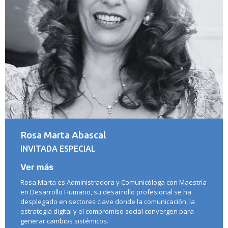
Rosa Marta Abascal
INVITADA ESPECIAL
Ver más
Rosa Marta es Administradora y Comunicóloga con Maestría
en Desarrollo Humano, su desarrollo profesional se ha
desplegado en sectores clave donde la comunicación, la
estrategia digital y el compromiso social convergen para
generar cambios sistémicos.