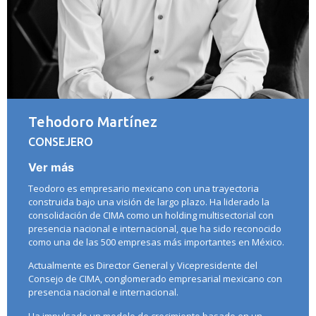
Tehodoro Martínez
CONSEJERO
Ver más
Teodoro es empresario mexicano con una trayectoria
construida bajo una visión de largo plazo. Ha liderado la
consolidación de CIMA como un holding multisectorial con
presencia nacional e internacional, que ha sido reconocido
como una de las 500 empresas más importantes en México.
Actualmente es Director General y Vicepresidente del
Consejo de CIMA, conglomerado empresarial mexicano con
presencia nacional e internacional.
Ha impulsado un modelo de crecimiento basado en un